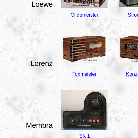
Loewe
Gildemeister
Stro
Lorenz
Tonmeister
Konze
Membra
SK 1