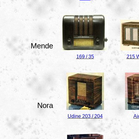
Mende
169 / 35
215 W
Nora
Udine 203 / 204
Ai