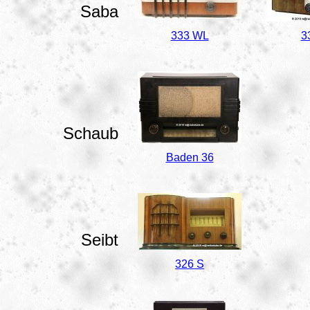
Saba
333 WL
3
Schaub
Baden 36
Seibt
326 S