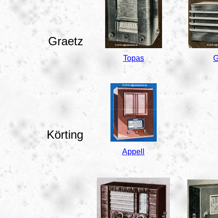
Graetz
Topas
G
Körting
Appell