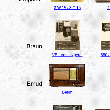
3 W 15 / 3 G 15
4
Braun
VE - Vorsatzgerät
580 /
Emud
Berlin