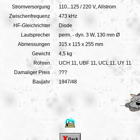
Stromversorgung
110...125 / 220 V, Allstrom
Zwischenfrequenz
473 kHz
HF-Gleichrichter
Diode
Lautsprecher
perm. - dyn. 3 W, 130 mm Ø
Abmessungen
315 x 115 x 255 mm
Gewicht
4,5 kg
Röhren
UCH 11, UBF 11, UCL 11, UY 11
Damaliger Preis
???
Baujahr
1947/48