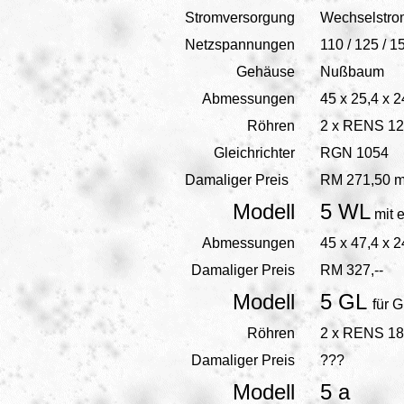
Stromversorgung
Wechselstro
Netzspannungen
110 / 125 / 1
Gehäuse
Nußbaum
Abmessungen
45 x 25,4 x 
Röhren
2 x RENS 12
Gleichrichter
RGN 1054
Damaliger Preis
RM 271,50 m
Modell
5 WL
mit 
Abmessungen
45 x 47,4 x 2
Damaliger Preis
RM 327,--
Modell
5 GL
für 
Röhren
2 x RENS 18
Damaliger Preis
???
Modell
5 a