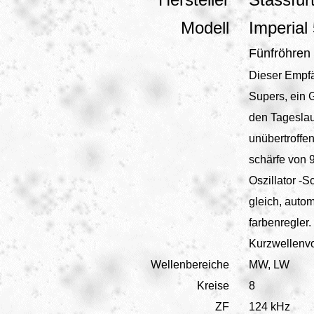
Modell
Imperial
Fünfröhren 
Dieser Empfä
Supers, ein 
den Tageslau
unübertroffen
schärfe von 9
Oszillator -S
gleich, auto
farbenregler.
Kurzwellenvo
Wellenbereiche
MW, LW
Kreise
8
ZF
124 kHz