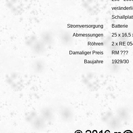
veränderl
Schallpla
Stromversorgung
Batterie
Abmessungen
25 x 16,5
Röhren
2 x RE 05
Damaliger Preis
RM ???
Baujahre
1929/30