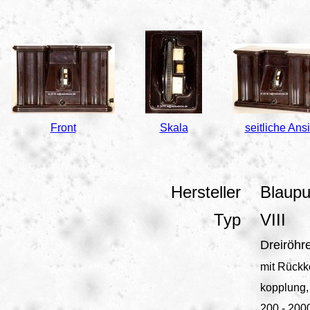
Front
Skala
seitliche Ans
Hersteller
Blaupu
Typ
VIII
Dreiröhr
mit Rückk
kopplung, 
200 - 200