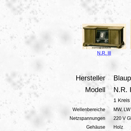
N.R. III
Hersteller
Blaup
Modell
N.R. I
1 Krei
Wellenbereiche
MW, LW
Netzspannungen
220 V G
Gehäuse
Holz